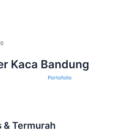
00
er Kaca Bandung
Portofolio
s & Termurah