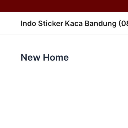
Lewati
ke
Go
konten
Indo Sticker Kaca Bandung (
to
Top
New Home