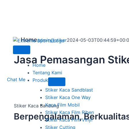
Toggle
Home
admin@stiker
2024-05-03T00:44:59+00:
Navigation
Jasa Pemasangan Stik
Home
Tentang Kami
Chat Me
Produk
Stiker Kaca Sandblast
Stiker Kaca One Way
Kaca Film Mobil
Stiker Kaca Bandung
Stiker Kaca Film Riben
Berpengalaman, Berkualita
Stiker Kaca Film Vinyl
Stiker Cutting