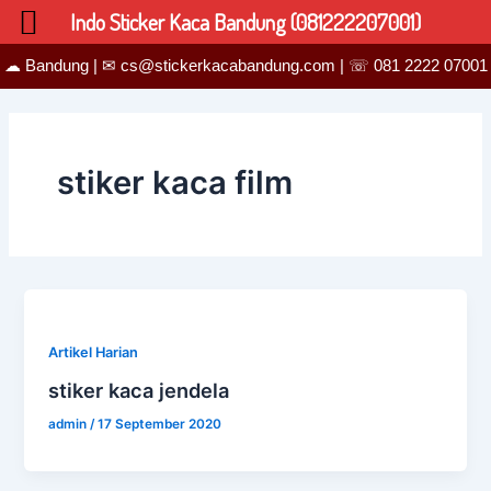
Lewati
Indo Sticker Kaca Bandung (081222207001)
ke
konten
☁ Bandung | ✉ cs@stickerkacabandung.com | ☏ 081 2222 07001
stiker kaca film
Artikel Harian
stiker kaca jendela
admin
/
17 September 2020